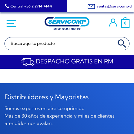
Saltar
Central +56 2 2914 7444
ventas@servicomp.cl
al
contenido
0
BOTÓN DE BÚSQ
Buscar:
DESPACHO GRATIS EN RM
Distribuidores y Mayoristas
Somos expertos en aire comprimido.
Más de 30 años de experiencia y miles de clientes
atendidos nos avalan.