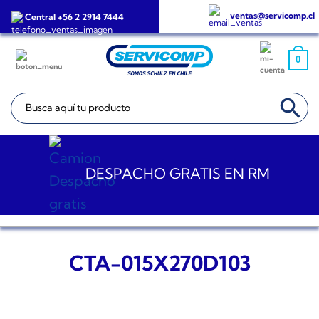
Saltar
ventas@servicomp.cl
Central +56 2 2914 7444
al
contenido
0
BOTÓN DE BÚSQ
Buscar:
DESPACHO GRATIS EN RM
CTA-015X270D103