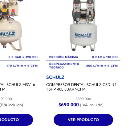
SCHULZ
AL SCHULZ MSV-6
COMPRESOR DENTAL SCHULZ CSD-9.1
CFM
1.5HP 40L 8BAR 9CFM
290.000
$
890.000
El
El
El
$
690.000
(IVA incluido)
(IVA incluido)
precio
precio
precio
actual
original
actual
es:
era:
es:
PRODUCTO
VER PRODUCTO
.
$990.000.
$890.000.
$690.000.