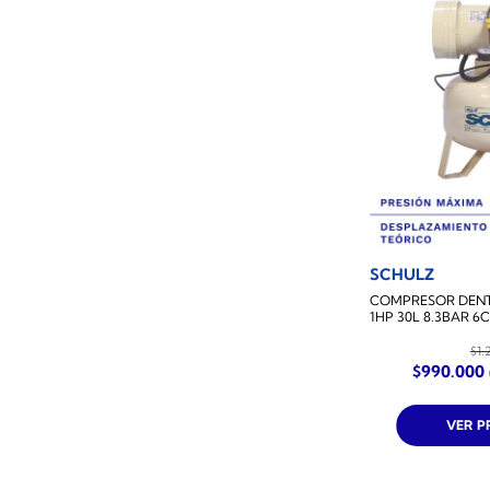
SCHULZ
COMPRESOR DENT
1HP 30L 8.3BAR 6
$
1.
El
$
990.000
precio
original
era:
VER 
$1.290.000