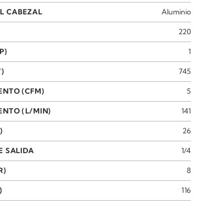
L CABEZAL
Aluminio
220
P)
1
)
745
ENTO (CFM)
5
NTO (L/MIN)
141
)
26
E SALIDA
1/4
R)
8
)
116