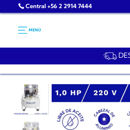
Saltar
Central +56 2 2914 7444
al
contenido
MENÚ
DES