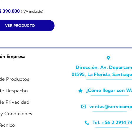
M
2.390.000
(IVA incluido)
VER PRODUCTO
ión Empresa
Dirección. Av. Departam
01595, La Florida, Santiago
 de Productos
¿Cómo llegar con W
 de Despacho
 de Privacidad
ventas@servicomp
 y Condiciones
Tel. +56 2 2914 7
Técnico