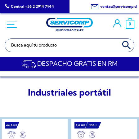
Saltar
Central +56 2 2914 7444
ventas@servicomp.cl
al
contenido
0
BOTÓN DE BÚSQ
Buscar:
DESPACHO GRATIS EN RM
Industriales portátil