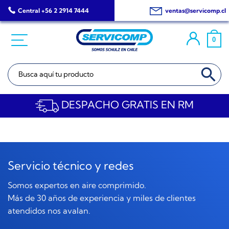
Saltar
Central +56 2 2914 7444
ventas@servicomp.cl
al
contenido
0
BOTÓN DE BÚSQ
Buscar:
DESPACHO GRATIS EN RM
Servicio técnico y redes
Somos expertos en aire comprimido.
Más de 30 años de experiencia y miles de clientes
atendidos nos avalan.