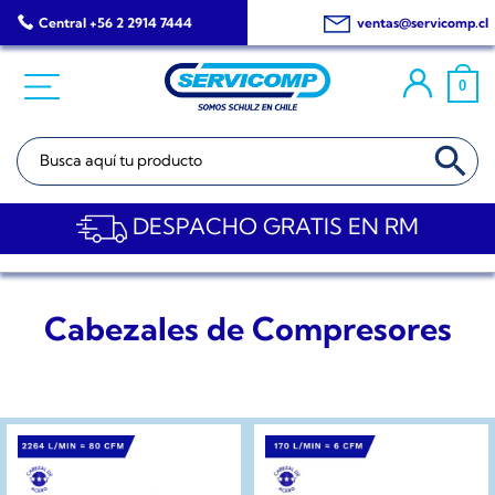
Saltar
Central +56 2 2914 7444
ventas@servicomp.cl
al
contenido
0
BOTÓN DE BÚSQ
Buscar:
DESPACHO GRATIS EN RM
Cabezales de Compresores