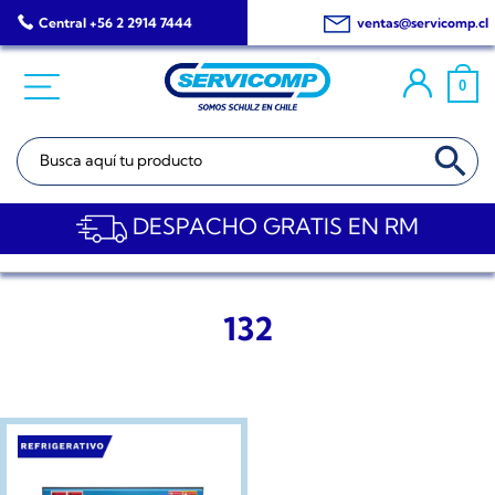
Saltar
Central +56 2 2914 7444
ventas@servicomp.cl
al
contenido
0
BOTÓN DE BÚSQ
Buscar:
DESPACHO GRATIS EN RM
132