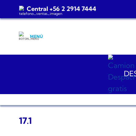
Saltar
Central +56 2 2914 7444
al
contenido
MENÚ
DES
17.1