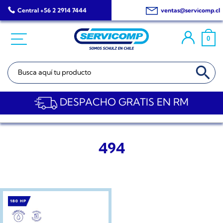
Saltar
Central +56 2 2914 7444
ventas@servicomp.cl
al
contenido
0
BOTÓN DE BÚSQ
Buscar:
DESPACHO GRATIS EN RM
494