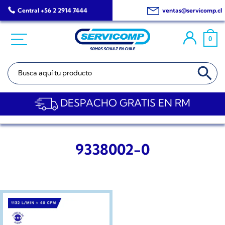
Saltar
Central +56 2 2914 7444
ventas@servicomp.cl
al
contenido
0
BOTÓN DE BÚSQ
Buscar:
DESPACHO GRATIS EN RM
9338002-0