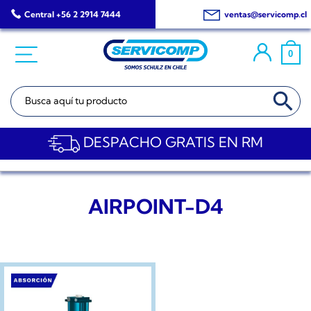
Saltar
Central +56 2 2914 7444
ventas@servicomp.cl
al
contenido
0
BOTÓN DE BÚSQ
Buscar:
DESPACHO GRATIS EN RM
AIRPOINT-D4