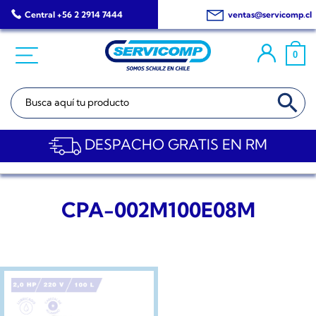
Saltar
Central +56 2 2914 7444
ventas@servicomp.cl
al
contenido
0
BOTÓN DE BÚSQ
Buscar:
DESPACHO GRATIS EN RM
CPA-002M100E08M