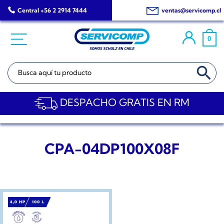
Saltar
Central +56 2 2914 7444
ventas@servicomp.cl
al
contenido
0
BOTÓN DE BÚSQ
Buscar:
DESPACHO GRATIS EN RM
CPA-04DP100X08F