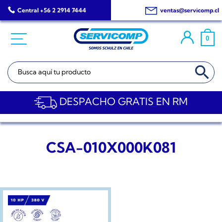
Saltar
Central +56 2 2914 7444
ventas@servicomp.cl
al
contenido
0
BOTÓN DE BÚSQ
Buscar:
DESPACHO GRATIS EN RM
CSA-010X000K081