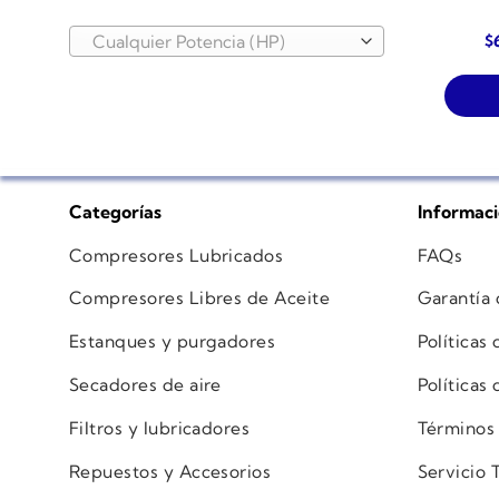
El
$
Cualquier Potencia (HP)
p
or
er
$
Categorías
Informac
Compresores Lubricados
FAQs
Compresores Libres de Aceite
Garantía
Estanques y purgadores
Políticas
Secadores de aire
Políticas
Filtros y lubricadores
Términos
Repuestos y Accesorios
Servicio 