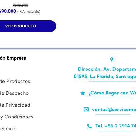
$
890.000
El
690.000
(IVA incluido)
recio
precio
iginal
actual
a:
es:
VER PRODUCTO
890.000.
$690.000.
ión Empresa
Dirección. Av. Departam
01595, La Florida, Santiago
 de Productos
¿Cómo llegar con W
 de Despacho
 de Privacidad
ventas@servicomp
 y Condiciones
Tel. +56 2 2914 7
Técnico