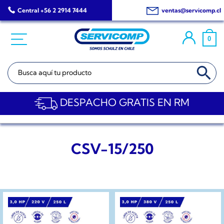
Saltar
Central +56 2 2914 7444
ventas@servicomp.cl
al
contenido
0
BOTÓN DE BÚSQ
Buscar:
DESPACHO GRATIS EN RM
CSV-15/250