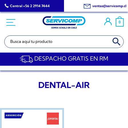
Saltar
Central +56 2 2914 7444
ventas@servicomp.cl
al
contenido
0
BOTÓN DE BÚSQ
Buscar:
DESPACHO GRATIS EN RM
DENTAL-AIR
¡OFERTA!