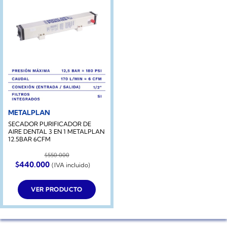
METALPLAN
SECADOR PURIFICADOR DE
AIRE DENTAL 3 EN 1 METALPLAN
12.5BAR 6CFM
$
550.000
El
El
$
440.000
(IVA incluido)
precio
precio
original
actual
era:
es:
VER PRODUCTO
$550.000.
$440.000.