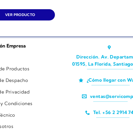
VER PRODUCTO
ión Empresa
Dirección. Av. Departam
01595, La Florida, Santiago
 de Productos
¿Cómo llegar con W
 de Despacho
 de Privacidad
ventas@servicomp
 y Condiciones
Tel. +56 2 2914 7
Técnico
sotros