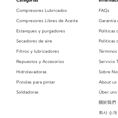
Categorías
Informac
Compresores Lubricados
FAQs
Compresores Libres de Aceite
Garantía
Estanques y purgadores
Políticas
Secadores de aire
Políticas
Filtros y lubricadores
Términos
Repuestos y Accesorios
Servicio 
Hidrolavadoras
Sobre No
Pistolas para pintar
About us
Soldadoras
Über uns
關於我們
회사 소개