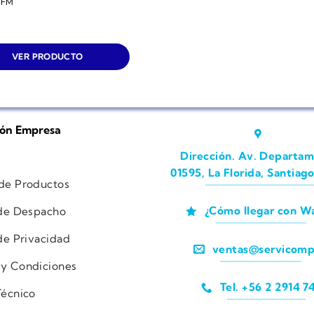
CFM
VER PRODUCTO
ión Empresa
Dirección. Av. Departam
01595, La Florida, Santiago
 de Productos
¿Cómo llegar con W
 de Despacho
 de Privacidad
ventas@servicomp
 y Condiciones
Tel. +56 2 2914 7
Técnico