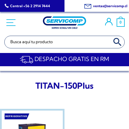
Saltar
Central +56 2 2914 7444
ventas@servicomp.cl
al
contenido
0
BOTÓN DE BÚSQ
Buscar:
DESPACHO GRATIS EN RM
TITAN-150Plus