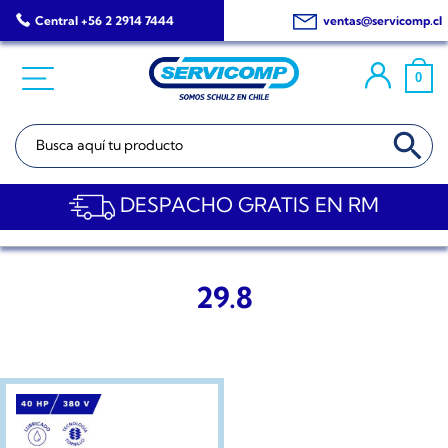
Saltar
Central +56 2 2914 7444
ventas@servicomp.cl
al
contenido
0
BOTÓN DE BÚSQ
Buscar:
DESPACHO GRATIS EN RM
29.8