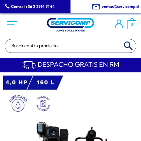
Saltar
Central +56 2 2914 7444
ventas@servicomp.cl
al
contenido
0
BOTÓN DE BÚSQ
Buscar:
DESPACHO GRATIS EN RM