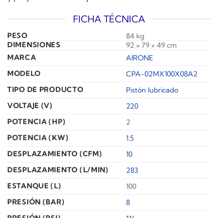
FICHA TÉCNICA
PESO
84 kg
DIMENSIONES
92 × 79 × 49 cm
MARCA
AIRONE
MODELO
CPA-02MX100X08A2
TIPO DE PRODUCTO
Pistón lubricado
VOLTAJE (V)
220
POTENCIA (HP)
2
POTENCIA (KW)
1.5
DESPLAZAMIENTO (CFM)
10
DESPLAZAMIENTO (L/MIN)
283
ESTANQUE (L)
100
PRESIÓN (BAR)
8