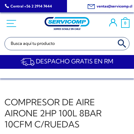
Saltar
Central +56 2 2914 7444
ventas@servicomp.cl
al
contenido
0
BOTÓN DE BÚSQ
Buscar:
DESPACHO GRATIS EN RM
COMPRESOR DE AIRE
AIRONE 2HP 100L 8BAR
10CFM C/RUEDAS