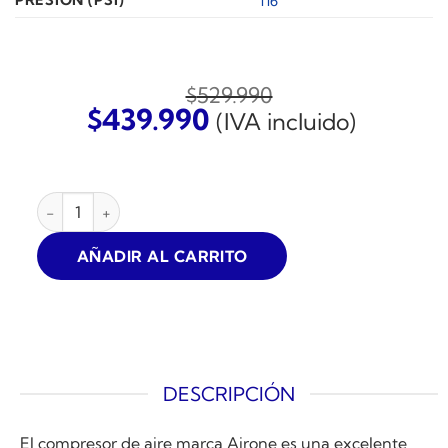
PRESIÓN (PSI)
116
$
529.990
El
El
$
439.990
(IVA incluido)
precio
precio
original
actual
era:
es:
COMPRESOR DE AIRE AIRONE 2HP 100L 8BAR 10CFM C/RU
$529.990.
$439.990.
AÑADIR AL CARRITO
DESCRIPCIÓN
El compresor de aire marca Airone es una excelente