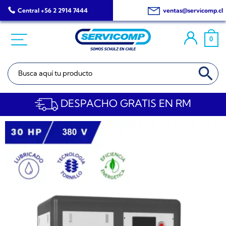
Saltar
Central +56 2 2914 7444
ventas@servicomp.cl
al
contenido
0
BOTÓN DE BÚSQ
Buscar:
DESPACHO GRATIS EN RM