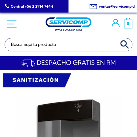
Saltar
Central +56 2 2914 7444
ventas@servicomp.cl
al
contenido
0
BOTÓN DE BÚSQ
Buscar:
DESPACHO GRATIS EN RM