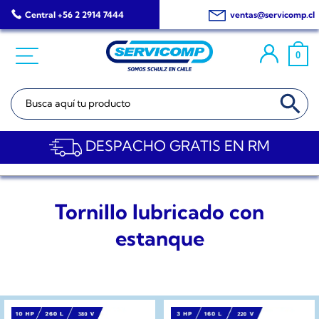
Saltar
Central +56 2 2914 7444
ventas@servicomp.cl
al
contenido
0
BOTÓN DE BÚSQ
Buscar:
DESPACHO GRATIS EN RM
Tornillo lubricado con
estanque