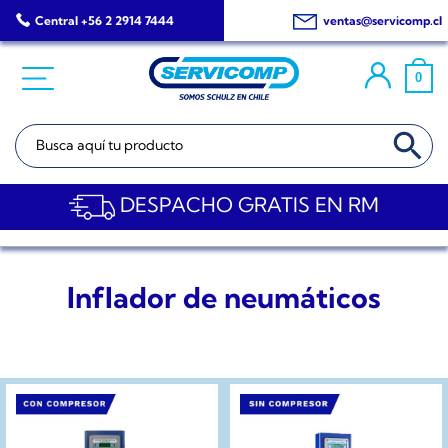
Saltar
Central +56 2 2914 7444
ventas@servicomp.cl
al
contenido
0
BOTÓN DE BÚSQ
Buscar:
DESPACHO GRATIS EN RM
Inflador de neumáticos