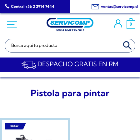
Saltar
Central +56 2 2914 7444
ventas@servicomp.cl
al
contenido
0
BOTÓN DE BÚSQ
Buscar:
DESPACHO GRATIS EN RM
Pistola para pintar