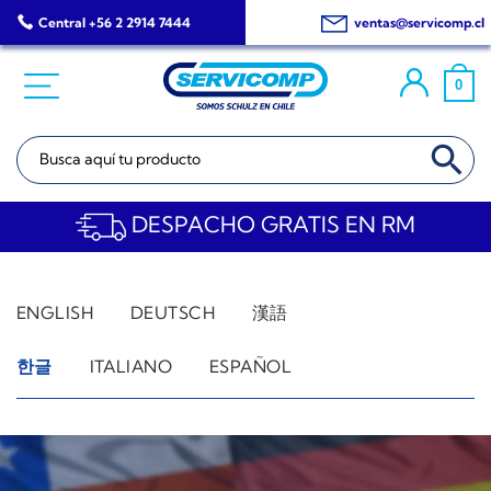
Saltar
Central +56 2 2914 7444
ventas@servicomp.cl
al
contenido
0
BOTÓN DE BÚSQ
Buscar:
DESPACHO GRATIS EN RM
ENGLISH
DEUTSCH
漢語
한글
ITALIANO
ESPAÑOL