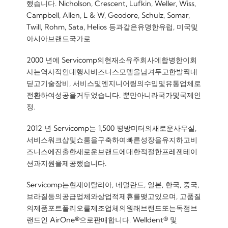
했습니다. Nicholson, Crescent, Lufkin, Weller, Wiss,
Campbell, Allen, L & W, Geodore, Schulz, Somar,
Twill, Rohm, Sata, Helios 등과같은유명한유럽, 미국및
아시아브랜드국가로
2000 년에 Servicomp의현재소유주회사에합병한이회
사는역사적인대행사비즈니스모델을남겨두고한발짝내
딛고기술장비, 서비스및엔지니어링의수입및유통업체로
전환하여성공을거두었습니다. 뿐만아니라국가및국제인
정.
2012 년 Servicomp는 1,500 평방미터의새로운사무실,
서비스워크샵및쇼룸을구축하여빠른성장을유지하고비
즈니스에진출한새로운브랜드에대한적절한프레젠테이
션과지원을제공했습니다.
Servicomp는현재이탈리아, 네덜란드, 일본, 한국, 중국,
브라질등의공급업체와상업적제휴를맺고있으며, 고품질
의제품포트폴리오를제조업체의원래브랜드또는독점브
랜드인 AirOne®으로판매합니다. Welldent® 및