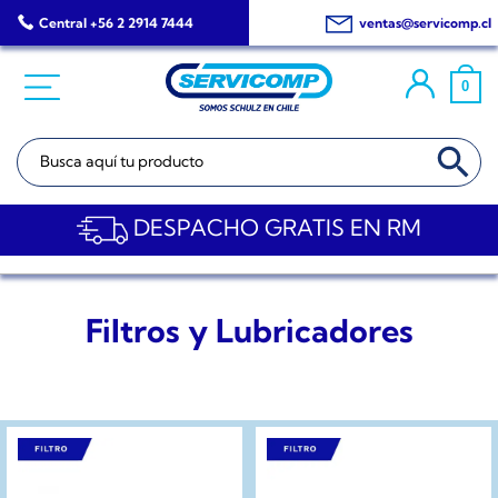
Saltar
Central +56 2 2914 7444
ventas@servicomp.cl
al
contenido
0
BOTÓN DE BÚSQ
Buscar:
DESPACHO GRATIS EN RM
Filtros y Lubricadores