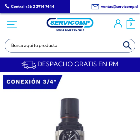
Saltar
Central +56 2 2914 7444
ventas@servicomp.cl
al
contenido
0
BOTÓN DE BÚSQ
Buscar:
DESPACHO GRATIS EN RM