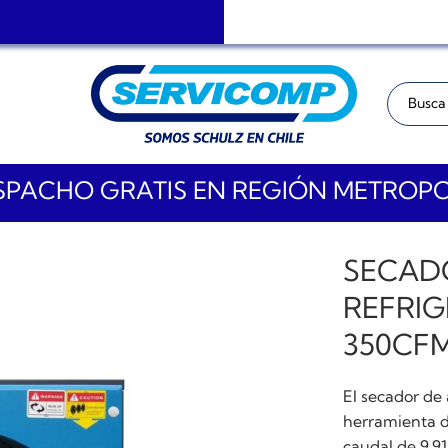
Buscar:
PACHO GRATIS EN REGIÓN METROP
SECADO
REFRIG
350CF
El secador de 
herramienta d
caudal de 9,9