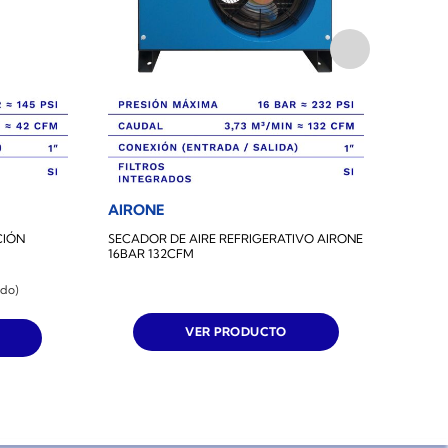
AIRONE
AIRO
CIÓN
SECADOR DE AIRE REFRIGERATIVO AIRONE
SECADO
16BAR 132CFM
16BAR 
ido)
VER PRODUCTO