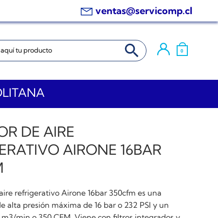
ventas@servicomp.cl
BOTÓN DE BÚSQUEDA
0
OLITANA
R DE AIRE
ERATIVO AIRONE 16BAR
M
aire refrigerativo Airone 16bar 350cfm es una
e alta presión máxima de 16 bar o 232 PSI y un
1 m3/min o 350 CFM. Viene con filtros integrados y