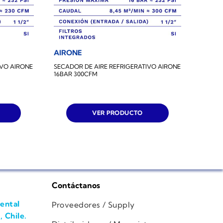
AIRONE
AIRO
IVO AIRONE
SECADOR DE AIRE REFRIGERATIVO AIRONE
SECADO
16BAR 300CFM
16BAR
VER PRODUCTO
Contáctanos
ental
Proveedores / Supply
, Chile.