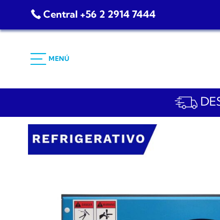
Saltar
Central +56 2 2914 7444
al
contenido
MENÚ
DES