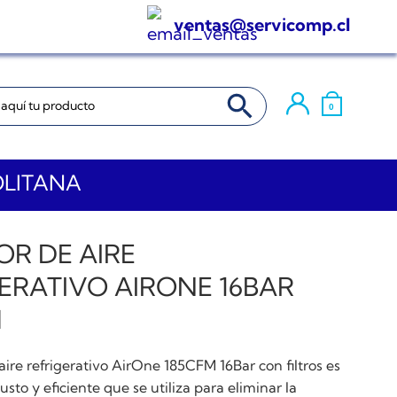
ventas@servicomp.cl
BOTÓN DE BÚSQUEDA
0
OLITANA
R DE AIRE
ERATIVO AIRONE 16BAR
M
aire refrigerativo AirOne 185CFM 16Bar con filtros es
sto y eficiente que se utiliza para eliminar la