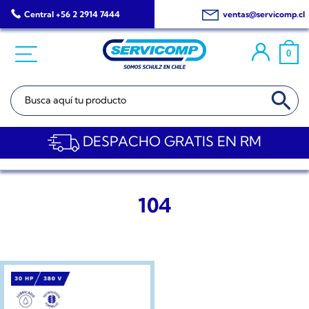
Saltar
Central +56 2 2914 7444
ventas@servicomp.cl
al
contenido
0
BOTÓN DE BÚSQ
Buscar:
DESPACHO GRATIS EN RM
104