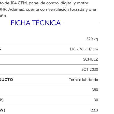
o de 104 CFM, panel de control digital y motor
30HP. Además, cuenta con ventilación forzada y una
año.
FICHA TÉCNICA
520 kg
S
128 × 76 × 117 cm
SCHULZ
SCT 2030
ODUCTO
Tornillo lubricado
380
P)
30
KW)
22.3