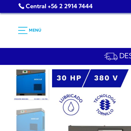
Saltar
Central +56 2 2914 7444
al
contenido
MENÚ
DES