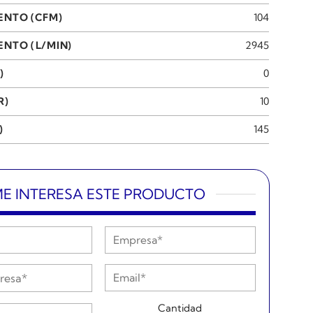
ENTO (CFM)
104
NTO (L/MIN)
2945
)
0
R)
10
)
145
E INTERESA ESTE PRODUCTO
Cantidad