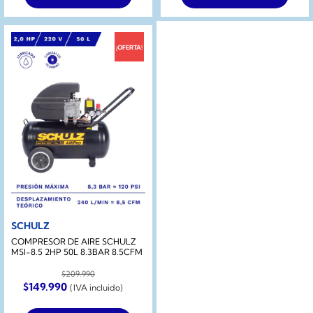
¡OFERTA!
SCHULZ
COMPRESOR DE AIRE SCHULZ
MSI-8.5 2HP 50L 8.3BAR 8.5CFM
$
209.990
El
El
$
149.990
(IVA incluido)
precio
precio
original
actual