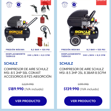
¡OFERTA!
¡OFERTA!
SCHULZ
SCHULZ
COMPRESOR DE AIRE SCHULZ
COMPRESOR DE AIRE SCHULZ
MSI-8.5 2HP 50L CON KIT
MSI-8.5 2HP 25L 8.3BAR 8.5CFM
ACCESORIOS 8 PZS ABSORCIÓN
$
229.990
$
199.990
El
El
El
El
$
189.990
$
139.990
(IVA incluido)
(IVA incluido)
precio
precio
precio
precio
original
actual
original
actual
era:
es:
era:
es:
VER PRODUCTO
VER PRODUCTO
$229.990.
$189.990.
$199.990.
$139.990.