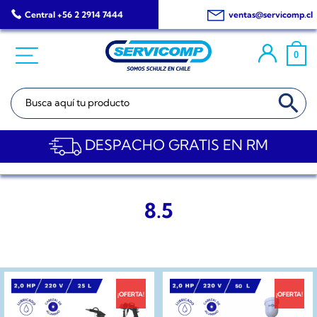
Saltar
Central +56 2 2914 7444
ventas@servicomp.cl
al
contenido
0
BOTÓN DE BÚSQ
Buscar:
DESPACHO GRATIS EN RM
8.5
¡OFERTA!
¡OFERTA!