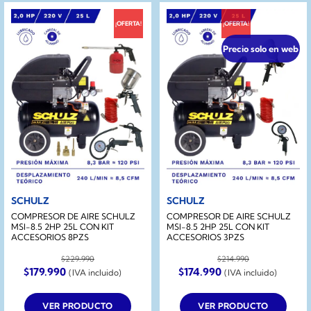
¡OFERTA!
¡OFERTA!
Precio solo en web
SCHULZ
SCHULZ
COMPRESOR DE AIRE SCHULZ
COMPRESOR DE AIRE SCHULZ
MSI-8.5 2HP 25L CON KIT
MSI-8.5 2HP 25L CON KIT
ACCESORIOS 8PZS
ACCESORIOS 3PZS
$
229.990
$
214.990
El
El
El
El
$
179.990
$
174.990
(IVA incluido)
(IVA incluido)
precio
precio
precio
precio
original
actual
original
actual
era:
es:
era:
es:
VER PRODUCTO
VER PRODUCTO
$229.990.
$179.990.
$214.990.
$174.990.