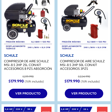
SCHULZ
SCHULZ
COMPRESOR DE AIRE SCHULZ
COMPRESOR DE AIRE SCHULZ
MSI-8.5 2HP 25L CON KIT
MSI-8.5 2HP 50L CON KIT
ACCESORIOS 8 PZS ABSORCIÓN
ACCESORIOS 3PZS
$
219.990
$
224.990
El
El
El
El
$
179.990
$
179.990
(IVA incluido)
(IVA incluido)
precio
precio
precio
precio
original
actual
original
actual
era:
es:
era:
es:
VER PRODUCTO
VER PRODUCTO
$219.990.
$179.990.
$224.990.
$179.990.