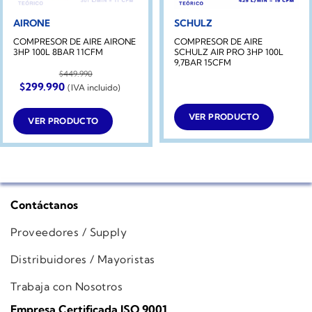
AIRONE
SCHULZ
COMPRESOR DE AIRE AIRONE
COMPRESOR DE AIRE
3HP 100L 8BAR 11CFM
SCHULZ AIR PRO 3HP 100L
9,7BAR 15CFM
$
449.990
El
El
$
299.990
(IVA incluido)
precio
precio
original
actual
era:
es:
VER PRODUCTO
VER PRODUCTO
$449.990.
$299.990.
Contáctanos
Proveedores / Supply
Distribuidores / Mayoristas
Trabaja con Nosotros
Empresa Certificada ISO 9001