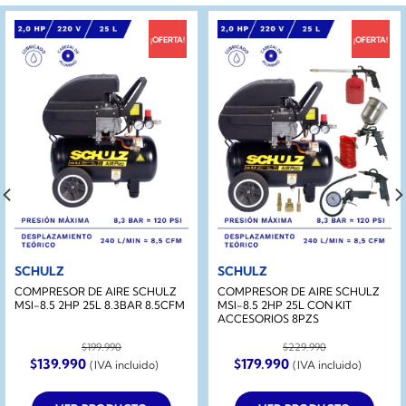
¡OFERTA!
¡OFERTA!
SCHULZ
SCHULZ
COMPRESOR DE AIRE SCHULZ
COMPRESOR DE AIRE SCHULZ
MSI-8.5 2HP 25L 8.3BAR 8.5CFM
MSI-8.5 2HP 25L CON KIT
ACCESORIOS 8PZS
$
199.990
$
229.990
El
El
El
El
$
139.990
$
179.990
(IVA incluido)
(IVA incluido)
precio
precio
precio
precio
original
actual
original
actual
era:
es:
era:
es: