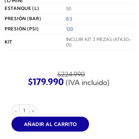
(L/MIN)
ESTANQUE (L)
50
PRESIÓN (BAR)
8.3
PRESIÓN (PSI)
120
INCLUIR KIT 3 PIEZAS (ATK3G-
KIT
01)
$
224.990
El
El
$
179.990
(IVA incluido)
precio
precio
original
actual
era:
es:
COMPRESOR DE AIRE SCHULZ MSI-8.5 2HP 50L CON KIT A
$224.990.
$179.990.
AÑADIR AL CARRITO