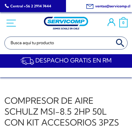
Saltar
Central +56 2 2914 7444
ventas@servicomp.cl
al
contenido
0
BOTÓN DE BÚSQ
Buscar:
DESPACHO GRATIS EN RM
COMPRESOR DE AIRE
SCHULZ MSI-8.5 2HP 50L
CON KIT ACCESORIOS 3PZS