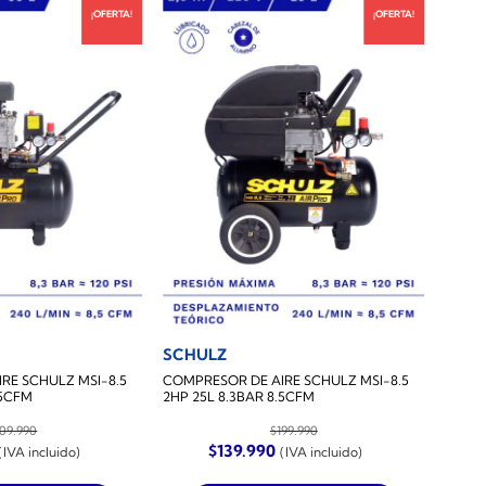
¡OFERTA!
¡OFERTA!
SCHULZ
RE SCHULZ MSI-8.5
COMPRESOR DE AIRE SCHULZ MSI-8.5
.5CFM
2HP 25L 8.3BAR 8.5CFM
09.990
$
199.990
l
El
El
$
139.990
(IVA incluido)
(IVA incluido)
precio
precio
precio
actual
original
actual