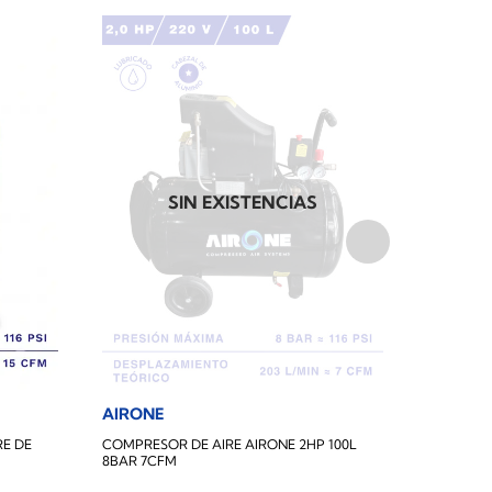
SIN EXISTENCIAS
AIRONE
AIRONE
E DE
COMPRESOR DE AIRE AIRONE 2HP 100L
COMPRESO
8BAR 7CFM
10HP 10B