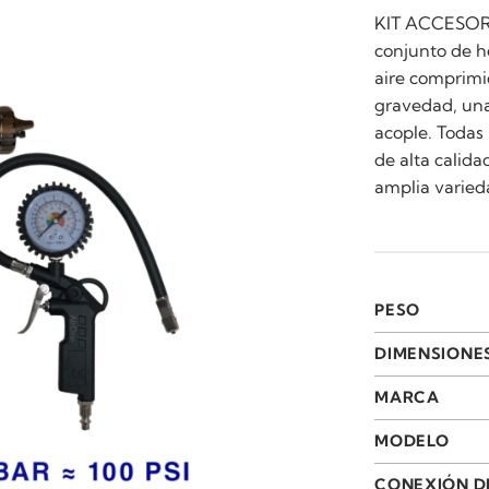
KIT ACCESOR
conjunto de h
aire comprimid
gravedad, una
acople. Todas
de alta calid
amplia varied
PESO
DIMENSIONE
MARCA
MODELO
CONEXIÓN D