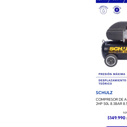
SCHULZ
COMPRESOR DE AI
2HP 50L 8.3BAR 8
$
2
El
E
$
149.990
precio
original