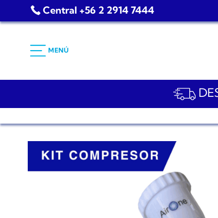
Saltar
Central +56 2 2914 7444
al
contenido
MENÚ
DES