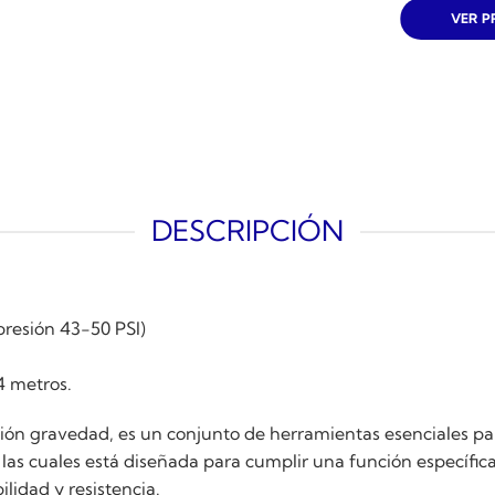
era:
e
VER 
$209.990.
$
DESCRIPCIÓN
esión 43-50 PSI)
 metros.
ión gravedad, es un conjunto de herramientas esenciales par
as cuales está diseñada para cumplir una función específica
ilidad y resistencia.