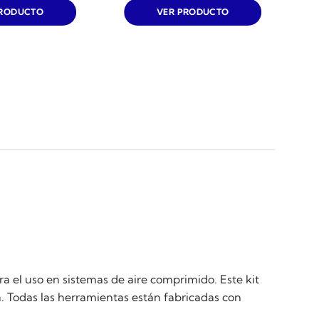
s:
era:
es:
PRODUCTO
VER PRODUCTO
149.990.
$199.990.
$139.990.
a el uso en sistemas de aire comprimido. Este kit
. Todas las herramientas están fabricadas con