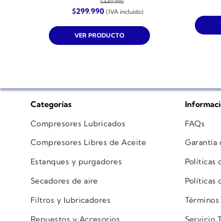
$
449.990
El
El
$
299.990
(IVA incluido)
precio
precio
original
actual
era:
es:
VER PRODUCTO
$449.990.
$299.990.
Categorías
Informac
Compresores Lubricados
FAQs
Compresores Libres de Aceite
Garantía
Estanques y purgadores
Políticas
Secadores de aire
Políticas
Filtros y lubricadores
Términos
Repuestos y Accesorios
Servicio 