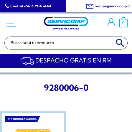
Saltar
Central +56 2 2914 7444
ventas@servicomp.cl
al
contenido
0
BOTÓN DE BÚSQ
Buscar:
DESPACHO GRATIS EN RM
9280006-0