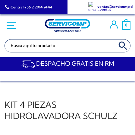
Saltar
ventas@servicomp.cl
Central +56 2 2914 7444
al
contenido
0
BOTÓN DE BÚSQ
Buscar:
DESPACHO GRATIS EN RM
KIT 4 PIEZAS
HIDROLAVADORA SCHULZ