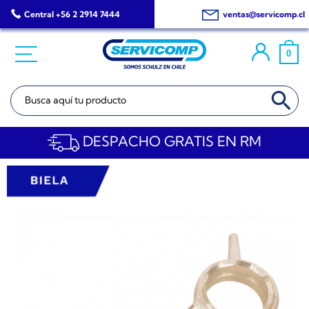
Saltar
Central +56 2 2914 7444
ventas@servicomp.cl
al
contenido
0
BOTÓN DE BÚSQ
Buscar:
DESPACHO GRATIS EN RM