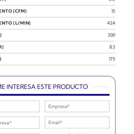
ENTO (CFM)
15
NTO (L/MIN)
424
)
200
R)
8.3
)
175
E INTERESA ESTE PRODUCTO