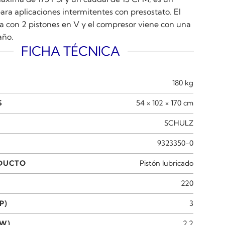
ara aplicaciones intermitentes con presostato. El
a con 2 pistones en V y el compresor viene con una
año.
FICHA TÉCNICA
180 kg
S
54 × 102 × 170 cm
SCHULZ
9323350-0
ODUCTO
Pistón lubricado
220
P)
3
KW)
2.2