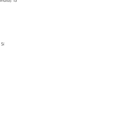
nuto): 15
 Sí