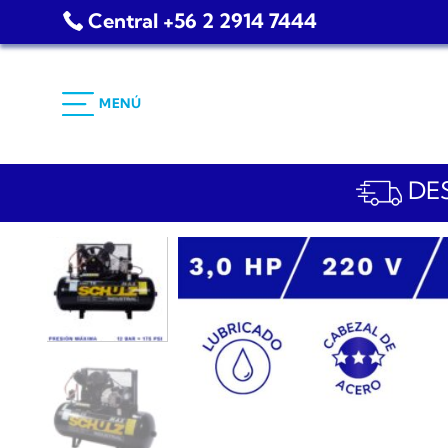
Saltar
Central +56 2 2914 7444
al
contenido
MENÚ
DES