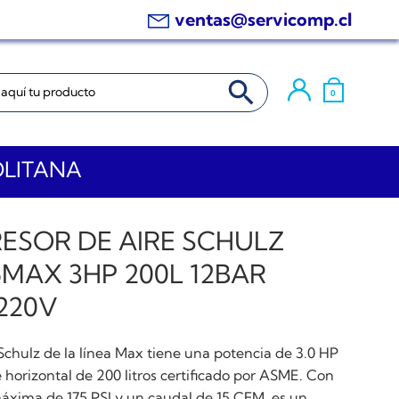
ventas@servicomp.cl
BOTÓN DE BÚSQUEDA
0
OLITANA
ESOR DE AIRE SCHULZ
MAX 3HP 200L 12BAR
220V
Schulz de la línea Max tiene una potencia de 3.0 HP
 horizontal de 200 litros certificado por ASME. Con
áxima de 175 PSI y un caudal de 15 CFM, es un