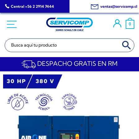
Saltar
Central +56 2 2914 7444
ventas@servicomp.cl
al
contenido
0
BOTÓN DE BÚSQ
Buscar:
DESPACHO GRATIS EN RM