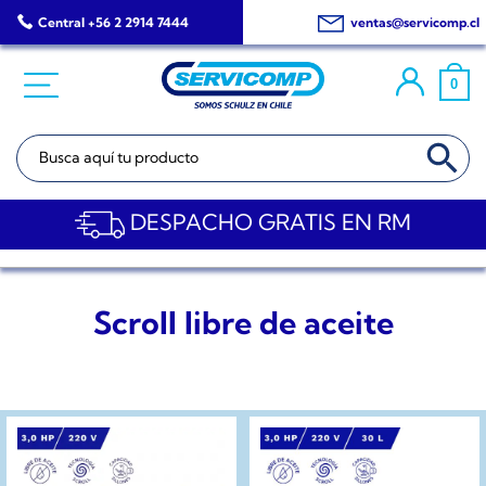
Saltar
Central +56 2 2914 7444
ventas@servicomp.cl
al
contenido
0
BOTÓN DE BÚSQ
Buscar:
DESPACHO GRATIS EN RM
Scroll libre de aceite