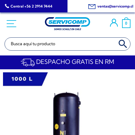
Saltar
Central +56 2 2914 7444
ventas@servicomp.cl
al
contenido
0
BOTÓN DE BÚSQ
Buscar:
DESPACHO GRATIS EN RM