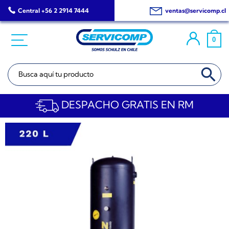
Saltar
Central +56 2 2914 7444
ventas@servicomp.cl
al
contenido
0
BOTÓN DE BÚSQ
Buscar:
DESPACHO GRATIS EN RM