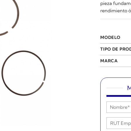
pieza fundame
rendimiento ó
MODELO
TIPO DE PR
MARCA
M