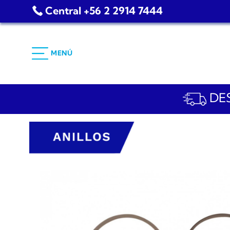
Saltar
Central +56 2 2914 7444
al
contenido
MENÚ
DES