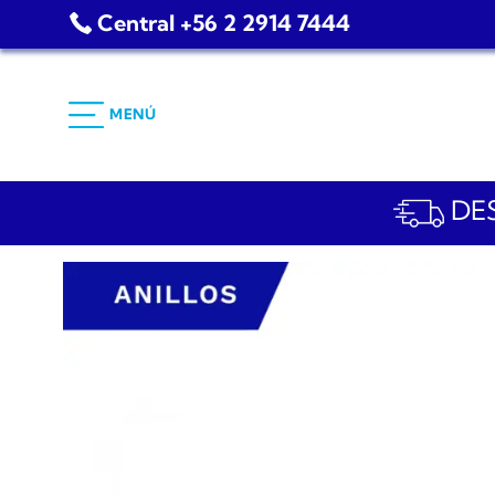
Saltar
Central +56 2 2914 7444
al
contenido
MENÚ
DES