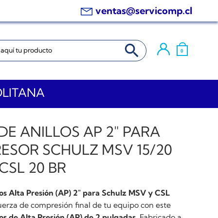
ventas@servicomp.cl
BOTÓN DE BÚSQUEDA
0
OLITANA
DE ANILLOS AP 2″ PARA
ESOR SCHULZ MSV 15/20
CSL 20 BR
los Alta Presión (AP) 2″ para Schulz MSV y CSL
uerza de compresión final de tu equipo con este
los de Alta Presión (AP) de 2 pulgadas
. Fabricado a