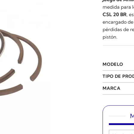
medida para l
CSL 20 BR
, e
encargado de l
pérdidas de r
pistón.
MODELO
TIPO DE PR
MARCA
M